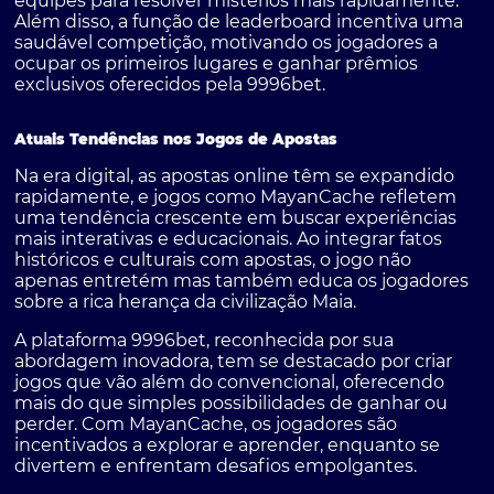
equipes para resolver mistérios mais rapidamente.
Além disso, a função de leaderboard incentiva uma
saudável competição, motivando os jogadores a
ocupar os primeiros lugares e ganhar prêmios
exclusivos oferecidos pela 9996bet.
Atuais Tendências nos Jogos de Apostas
Na era digital, as apostas online têm se expandido
rapidamente, e jogos como MayanCache refletem
uma tendência crescente em buscar experiências
mais interativas e educacionais. Ao integrar fatos
históricos e culturais com apostas, o jogo não
apenas entretém mas também educa os jogadores
sobre a rica herança da civilização Maia.
A plataforma 9996bet, reconhecida por sua
abordagem inovadora, tem se destacado por criar
jogos que vão além do convencional, oferecendo
mais do que simples possibilidades de ganhar ou
perder. Com MayanCache, os jogadores são
incentivados a explorar e aprender, enquanto se
divertem e enfrentam desafios empolgantes.