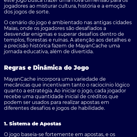
este jogo busca trazer uma nova dimensão para os
jogadores ao misturar cultura, história e a emoção
dos jogos de sorte.
O cenário do jogo é ambientado nas antigas cidades
Maias, onde os jogadores são desafiados a
desvendar enigmas e superar desafios dentro de
templos, florestas e ruínas. A atenção aos detalhes e
a precisão histórica fazem de MayanCache uma
jornada educativa, além de divertida.
Regras e Dinâmica do Jogo
MayanCache incorpora uma variedade de
mecânicas que incentivam tanto o raciocínio lógico
quanto a estratégia. Ao iniciar o jogo, cada jogador
recebe uma quantidade inicial de créditos que
podem ser usados para realizar apostas em
diferentes desafios e jogos de habilidade.
1. Sistema de Apostas
O jogo baseia-se fortemente em apostas, e os