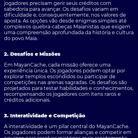
jogadores precisam gerir seus créditos com
sabedoria para avançar. Os desafios variam em
dificuldade e, consequentemente, nos valores de
aposta. As opções vão desde enigmas simples até
complexos quebra-cabeças Maianistas que exigem
uma compreensão aprofundada da história e cultura
do povo Maia.
2. Desafios e Missões
Em MayanCache, cada missão oferece uma
experiência única. Os jogadores podem optar por
explorar
templos escondidos
ou participar de
competições nas arenas sagradas. Os desafios são
projetados para testar habilidades e conhecimentos,
recompensando os jogadores com itens raros e
créditos adicionais.
3. Interatividade e Competição
A interatividade é um pilar central do MayanCache.
Os jogadores podem formar
alianças
e competir em