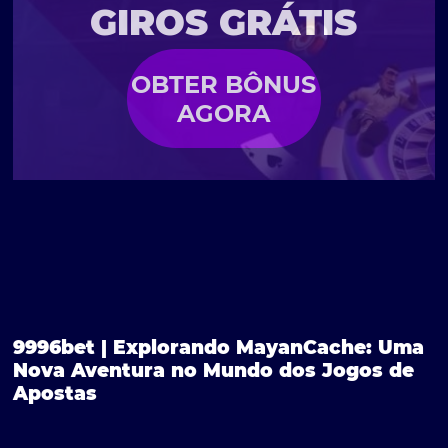
GIROS GRÁTIS
OBTER BÔNUS
AGORA
9996bet | Explorando MayanCache: Uma
Nova Aventura no Mundo dos Jogos de
Apostas