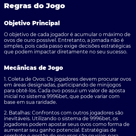
Regras do Jogo
Objetivo Principal
O objetivo de cada jogador é acumular o máximo de
ovos de ouro possível. Entretanto, a jornada não é
simples, pois cada passo exige decisões estratégicas
que podem impactar diretamente no seu sucesso.
Mecânicas de Jogo
1.
Coleta de Ovos:
Os jogadores devem procurar ovos
em áreas designadas, participando de minijogos
para obtê-los. Cada ovo possui um valor de aposta
inicial no sistema 9996bet, que pode variar com
base em sua raridade.
2.
Batalhas:
Confrontos com outros jogadores são
inevitáveis. Utilizando o sistema de 9996bet, os
jogadores podem apostar seus ovos como forma de
aumentar seu ganho potencial. Estratégias de
combate e gestão de recursos são cruciais para