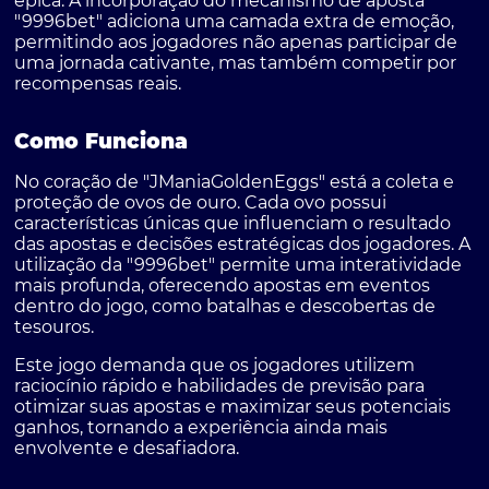
épica. A incorporação do mecanismo de aposta
"9996bet" adiciona uma camada extra de emoção,
permitindo aos jogadores não apenas participar de
uma jornada cativante, mas também competir por
recompensas reais.
Como Funciona
No coração de "JManiaGoldenEggs" está a coleta e
proteção de ovos de ouro. Cada ovo possui
características únicas que influenciam o resultado
das apostas e decisões estratégicas dos jogadores. A
utilização da "9996bet" permite uma interatividade
mais profunda, oferecendo apostas em eventos
dentro do jogo, como batalhas e descobertas de
tesouros.
Este jogo demanda que os jogadores utilizem
raciocínio rápido e habilidades de previsão para
otimizar suas apostas e maximizar seus potenciais
ganhos, tornando a experiência ainda mais
envolvente e desafiadora.