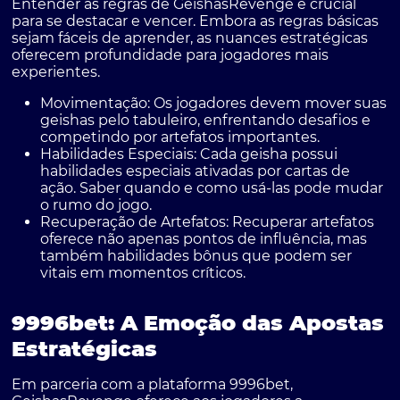
Entender as regras de
GeishasRevenge
é crucial
para se destacar e vencer. Embora as regras básicas
sejam fáceis de aprender, as nuances estratégicas
oferecem profundidade para jogadores mais
experientes.
Movimentação:
Os jogadores devem mover suas
geishas pelo tabuleiro, enfrentando desafios e
competindo por artefatos importantes.
Habilidades Especiais:
Cada geisha possui
habilidades especiais ativadas por cartas de
ação. Saber quando e como usá-las pode mudar
o rumo do jogo.
Recuperação de Artefatos:
Recuperar artefatos
oferece não apenas pontos de influência, mas
também habilidades bônus que podem ser
vitais em momentos críticos.
9996bet: A Emoção das Apostas
Estratégicas
Em parceria com a plataforma
9996bet
,