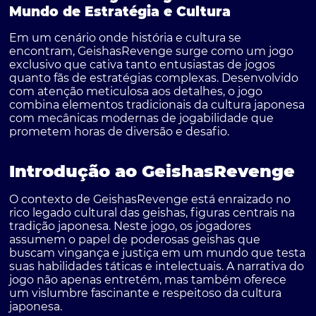
Mundo de Estratégia e Cultura
Em um cenário onde história e cultura se
encontram,
GeishasRevenge
surge como um jogo
exclusivo que cativa tanto entusiastas de jogos
quanto fãs de estratégias complexas. Desenvolvido
com atenção meticulosa aos detalhes, o jogo
combina elementos tradicionais da cultura japonesa
com mecânicas modernas de jogabilidade que
prometem horas de diversão e desafio.
Introdução ao GeishasRevenge
O contexto de
GeishasRevenge
está enraizado no
rico legado cultural das geishas, figuras centrais na
tradição japonesa. Neste jogo, os jogadores
assumem o papel de poderosas geishas que
buscam vingança e justiça em um mundo que testa
suas habilidades táticas e intelectuais. A narrativa do
jogo não apenas entretém, mas também oferece
um vislumbre fascinante e respeitoso da cultura
japonesa.