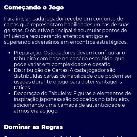
Começando o Jogo
Para iniciar, cada jogador recebe um conjunto de
cartas que representam habilidades únicas de suas
geishas. O objetivo principal é acumular pontos de
influência recuperando artefatos antigos e
superando adversários em encontros estratégicos.
Preparação:
Os jogadores devem configurar o
tabuleiro com base no cenário escolhido, que
pode variar em complexidade e desafio.
Distribuição de Cartas:
A cada jogador são
distribuídas cartas de habilidade que podem ser
usadas durante o jogo para obter vantagens
táticas.
Decoração do Tabuleiro:
Figuras e elementos de
inspiração japonesa são colocados no tabuleiro,
adicionando uma camada de autenticidade e
atmosfera ao jogo.
Dominar as Regras