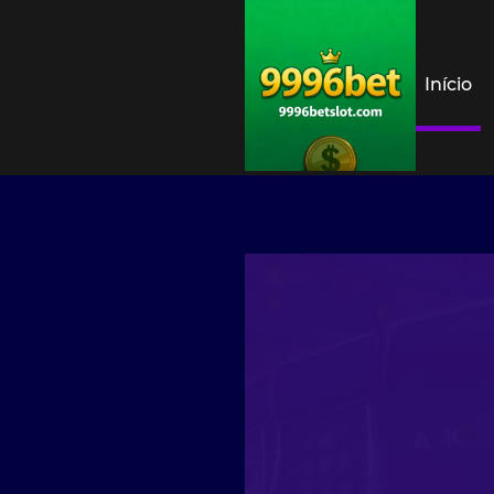
Início