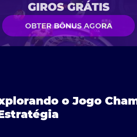
GIROS GRÁTIS
OBTER BÔNUS AGORA
Explorando o Jogo Cha
Estratégia