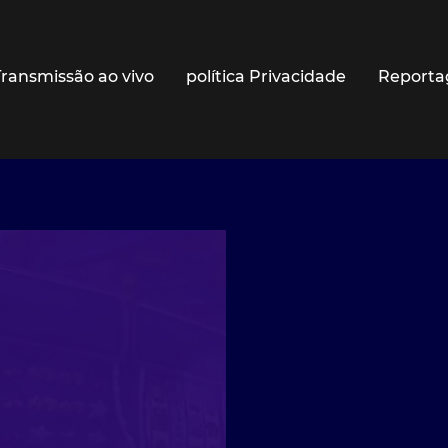
Transmissão ao vivo
política Privacidade
Reporta