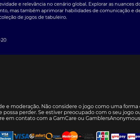
gevidade e relevância no cenário global. Explorar as nuance
ento, mas também aprimorar habilidades de comunicação e d
coleção de jogos de tabuleiro.
-20
de e moderação. Não considere o jogo como uma forma d
 possa perder. Se estiver preocupado com o seu jogo ou 
tre em contato com a
GamCare
ou
GamblersAnonymou