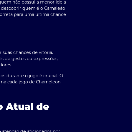
 quem não possui a menor ideia
em descobrir quem é o Camaleão
 correta para uma última chance
 suas chances de vitória.
s de gestos ou expressões,
dores.
s durante o jogo é crucial. O
orna cada jogo de Chameleon
 Atual de
 atenção de aficionados por