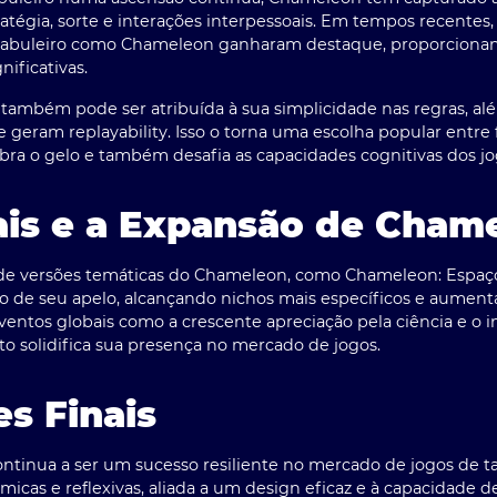
atégia, sorte e interações interpessoais. Em tempos recentes
de tabuleiro como Chameleon ganharam destaque, proporcion
nificativas.
também pode ser atribuída à sua simplicidade nas regras, a
 geram replayability. Isso o torna uma escolha popular entre
a o gelo e também desafia as capacidades cognitivas dos jo
ais e a Expansão de Cham
e versões temáticas do Chameleon, como Chameleon: Espaço 
de seu apelo, alcançando nichos mais específicos e aumenta
ntos globais como a crescente apreciação pela ciência e o i
o solidifica sua presença no mercado de jogos.
s Finais
ntinua a ser um sucesso resiliente no mercado de jogos de ta
nâmicas e reflexivas, aliada a um design eficaz e à capacidade