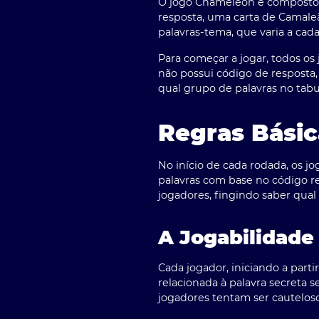
O jogo Chameleon é composto p
resposta, uma carta de Camale
palavras-tema, que varia a cada
Para começar a jogar, todos os
não possui código de resposta,
qual grupo de palavras no tabul
Regras Básic
No início de cada rodada, os j
palavras com base no código re
jogadores, fingindo saber qual 
A Jogabilidade
Cada jogador, iniciando a part
relacionada à palavra secreta 
jogadores tentam ser cauteloso