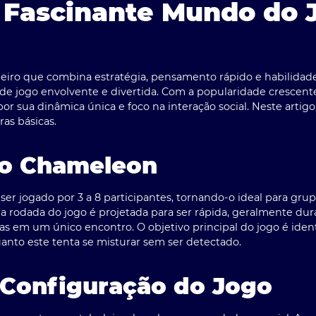
 Fascinante Mundo do 
eiro que combina estratégia, pensamento rápido e habilidad
e jogo envolvente e divertida. Com a popularidade crescente
 sua dinâmica única e foco na interação social. Neste artigo
ras básicas.
ao Chameleon
er jogado por 3 a 8 participantes, tornando-o ideal para gr
a rodada do jogo é projetada para ser rápida, geralmente dur
as em um único encontro. O objetivo principal do jogo é iden
anto este tenta se misturar sem ser detectado.
 Configuração do Jogo