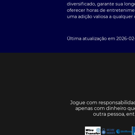
diversificado, garante sua lon
oferecer horas de entretenim
uma adição valiosa a qualquer 
Última atualização em 2026-02
Jogue com responsabilida
apenas com dinheiro que
outra pessoa, en