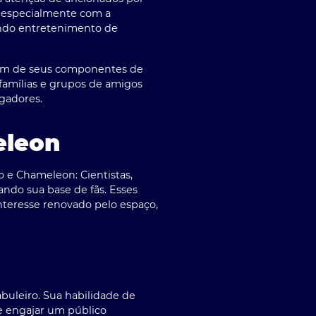
, especialmente com a
ando entretenimento de
lém de seus componentes de
 famílias e grupos de amigos
gadores.
eleon
e Chameleon: Cientistas,
ndo sua base de fãs. Esses
nteresse renovado pelo espaço,
buleiro. Sua habilidade de
 de engajar um público