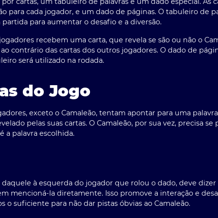
or cartas, um tabuleiro de palavras e um dado especial. As c
ão para cada jogador, e um dado de páginas. O tabuleiro de 
 partida para aumentar o desafio e a diversão.
 jogadores recebem uma carta, que revela se são ou não o Ca
 ao contrário das cartas dos outros jogadores. O dado de pági
eiro será utilizado na rodada.
as do Jogo
ogadores, exceto o Camaleão, tentam apontar para uma palavra
velado pelas suas cartas. O Camaleão, por sua vez, precisa se
é a palavra escolhida.
ir daquele à esquerda do jogador que rolou o dado, deve dize
sem mencioná-la diretamente. Isso promove a interação e desa
s o suficiente para não dar pistas óbvias ao Camaleão.