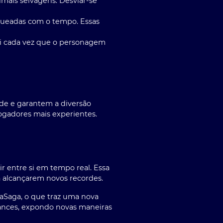
imais selvagens. Desviar-se
queadas com o tempo. Essas
ui cada vez que o personagem
de e garantem a diversão
jogadores mais experientes.
 entre si em tempo real. Essa
 alcançarem novos recordes.
aSaga, o que traz uma nova
mances, expondo novas maneiras