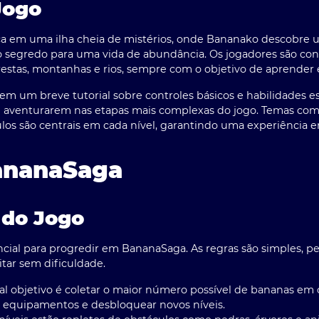
Jogo
 em uma ilha cheia de mistérios, onde Bananako descobre u
 segredo para uma vida de abundância. Os jogadores são c
orestas, montanhas e rios, sempre com o objetivo de aprender 
zem um breve tutorial sobre controles básicos e habilidades es
se aventurarem nas etapas mais complexas do jogo. Temas co
los são centrais em cada nível, garantindo uma experiência 
ananaSaga
 do Jogo
cial para progredir em BananaSaga. As regras são simples, p
tar sem dificuldade.
al objetivo é coletar o maior número possível de bananas em 
 equipamentos e desbloquear novos níveis.