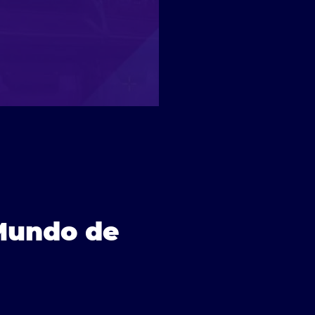
 Mundo de