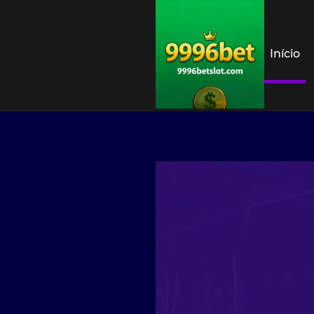
Início