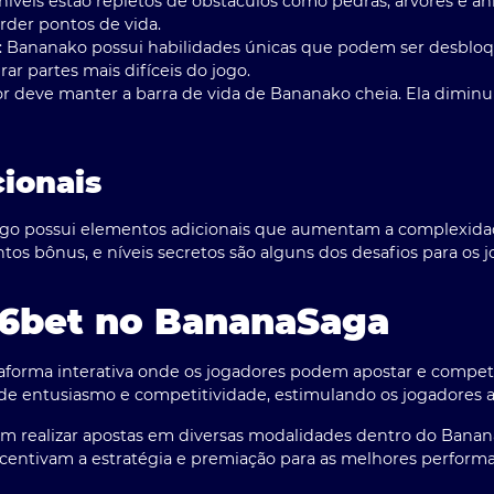
níveis estão repletos de obstáculos como pedras, árvores e an
erder pontos de vida.
:
Bananako possui habilidades únicas que podem ser desblo
ar partes mais difíceis do jogo.
r deve manter a barra de vida de Bananako cheia. Ela dimin
ionais
 jogo possui elementos adicionais que aumentam a complexida
ntos bônus, e níveis secretos são alguns dos desafios para os 
96bet no BananaSaga
forma interativa onde os jogadores podem apostar e competir
e entusiasmo e competitividade, estimulando os jogadores a
m realizar apostas em diversas modalidades dentro do Banan
incentivam a estratégia e premiação para as melhores perfor