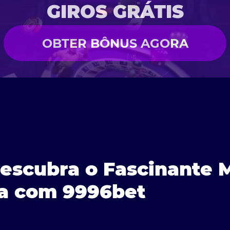
GIROS GRÁTIS
OBTER BÔNUS AGORA
Descubra o Fascinante
a com 9996bet