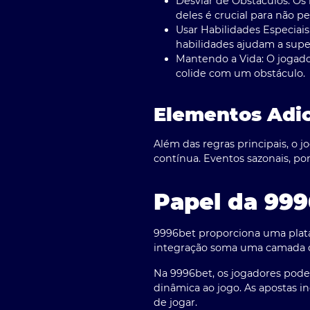
Desviar de Obstáculos:
Os 
deles é crucial para não p
Usar Habilidades Especiais
habilidades ajudam a super
Mantendo a Vida:
O jogado
colide com um obstáculo.
Elementos Adic
Além das regras principais, o
contínua. Eventos sazonais, po
Papel da 99
9996bet proporciona uma plata
integração soma uma camada d
Na 9996bet, os jogadores pode
dinâmica ao jogo. As apostas 
de jogar.