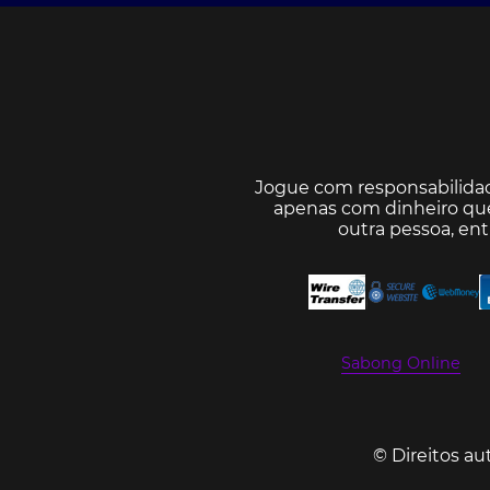
Jogue com responsabilida
apenas com dinheiro que
outra pessoa, en
Sabong Online
© Direitos au