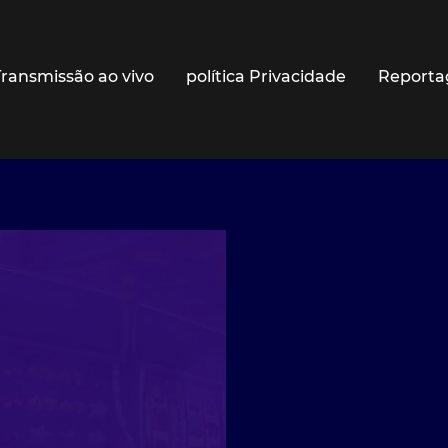
Transmissão ao vivo
política Privacidade
Reporta