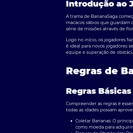
Introdução ao 
A trama de BananaSaga começa
macacos sábios que guardam o
série de missões através de fl
Logo no início, os jogadores fa
é ideal para novos jogadores 
equipe e superação de obstácu
Regras de B
Regras Básicas
Compreender as regras é essen
todas as idades possam aprovei
Coletar Bananas:
O princip
como moeda para adquirir